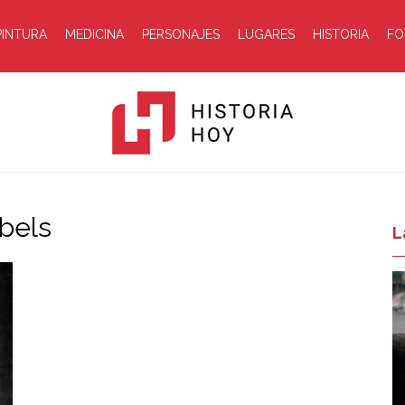
PINTURA
MEDICINA
PERSONAJES
LUGARES
HISTORIA
FO
bels
Historia
L
Hoy