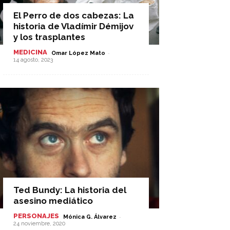
El Perro de dos cabezas: La
historia de Vladímir Démijov
y los trasplantes
MEDICINA
-
Omar López Mato
14 agosto, 2023
Ted Bundy: La historia del
asesino mediático
PERSONAJES
-
Mónica G. Álvarez
24 noviembre, 2020