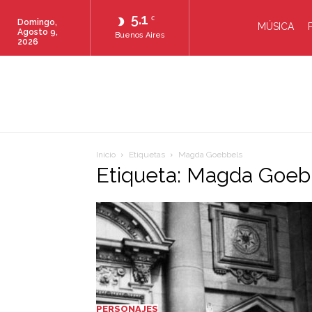
5.1
C
Domingo,
MÚSICA
Agosto 9,
Buenos Aires
2026
Inicio
Etiquetas
Magda Goebbels
Etiqueta: Magda Goeb
PERSONAJES