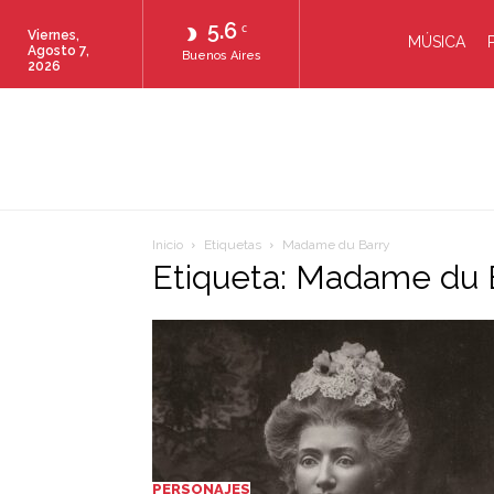
5.6
C
Viernes,
MÚSICA
Agosto 7,
Buenos Aires
2026
Inicio
Etiquetas
Madame du Barry
Etiqueta: Madame du 
PERSONAJES