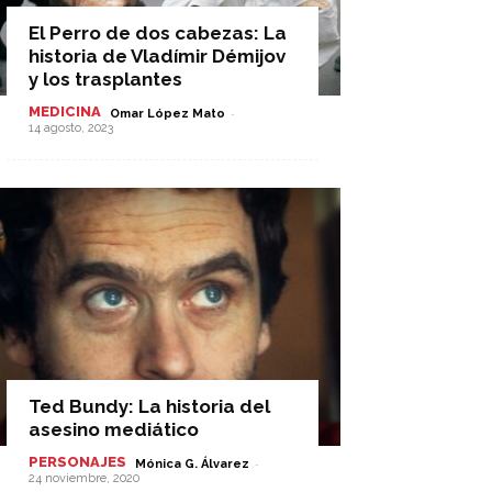
El Perro de dos cabezas: La
historia de Vladímir Démijov
y los trasplantes
MEDICINA
-
Omar López Mato
14 agosto, 2023
Ted Bundy: La historia del
asesino mediático
PERSONAJES
-
Mónica G. Álvarez
24 noviembre, 2020