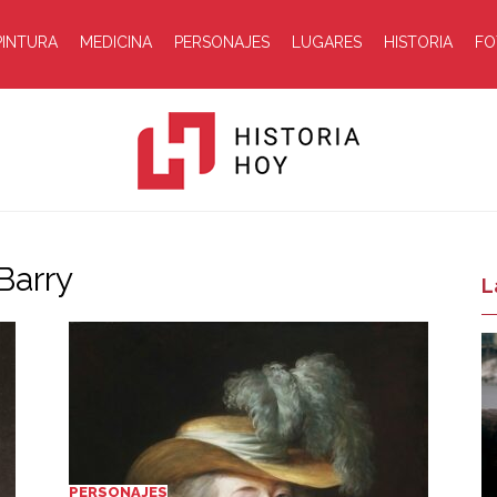
PINTURA
MEDICINA
PERSONAJES
LUGARES
HISTORIA
FO
Barry
Historia
L
Hoy
PERSONAJES