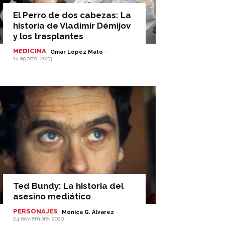
El Perro de dos cabezas: La
historia de Vladímir Démijov
y los trasplantes
MEDICINA
-
Omar López Mato
14 agosto, 2023
Ted Bundy: La historia del
asesino mediático
PERSONAJES
-
Mónica G. Álvarez
24 noviembre, 2020