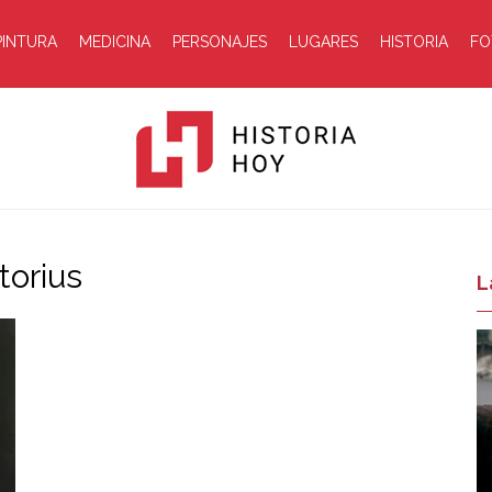
PINTURA
MEDICINA
PERSONAJES
LUGARES
HISTORIA
FO
torius
Historia
L
Hoy