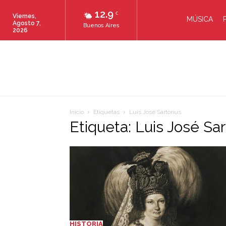
12.9
C
Viernes,
MÚSICA
Agosto 7,
Buenos Aires
2026
Inicio
Etiquetas
Luis José Sartorius
Etiqueta: Luis José Sar
HISTORIA