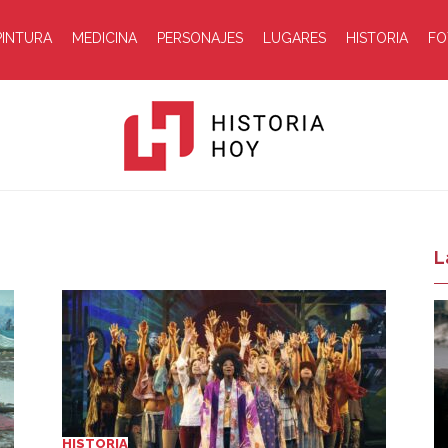
PINTURA
MEDICINA
PERSONAJES
LUGARES
HISTORIA
FO
Historia
L
Hoy
HISTORIA