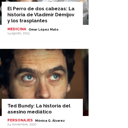
El Perro de dos cabezas: La
historia de Vladímir Démijov
y los trasplantes
MEDICINA
-
Omar López Mato
14 agosto, 2023
Ted Bundy: La historia del
asesino mediático
PERSONAJES
-
Mónica G. Álvarez
24 noviembre, 2020