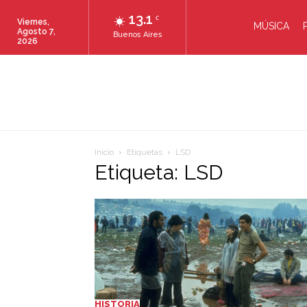
13.1
C
Viernes,
MÚSICA
Agosto 7,
Buenos Aires
2026
Inicio
Etiquetas
LSD
Etiqueta: LSD
HISTORIA