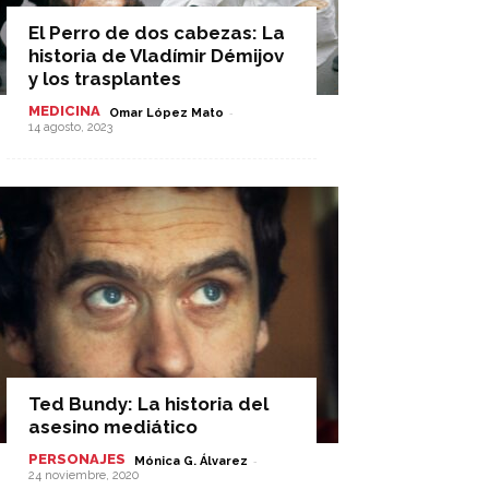
El Perro de dos cabezas: La
historia de Vladímir Démijov
y los trasplantes
MEDICINA
-
Omar López Mato
14 agosto, 2023
Ted Bundy: La historia del
asesino mediático
PERSONAJES
-
Mónica G. Álvarez
24 noviembre, 2020