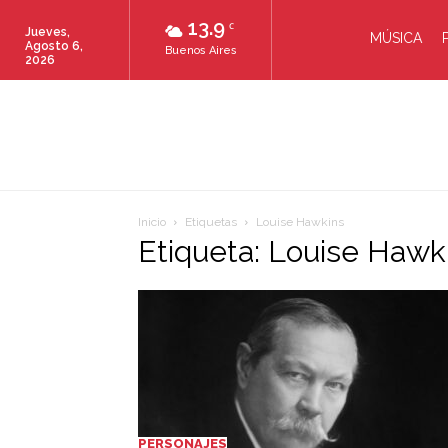
13.9
C
Jueves,
MÚSICA
Agosto 6,
Buenos Aires
2026
Inicio
Etiquetas
Louise Hawkins
Etiqueta: Louise Hawk
PERSONAJES