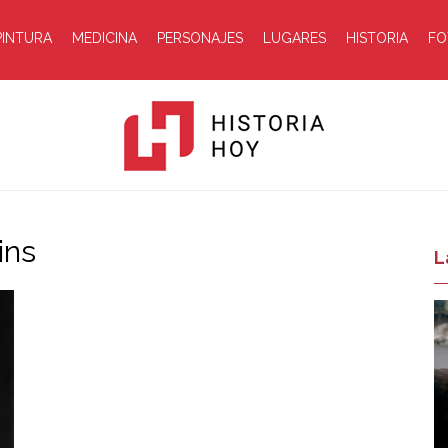
PINTURA
MEDICINA
PERSONAJES
LUGARES
HISTORIA
FO
ins
Historia
L
Hoy