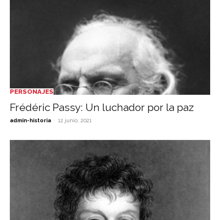
PERSONAJES
Frédéric Passy: Un luchador por la paz
-
admin-historia
12 junio, 2021