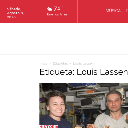
7.1
C
Sábado,
MÚSICA
Agosto 8,
Buenos Aires
2026
Inicio
Etiquetas
Louis Lassen
Etiqueta: Louis Lassen
HISTORIA