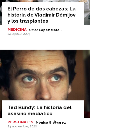
El Perro de dos cabezas: La
historia de Vladímir Démijov
y los trasplantes
MEDICINA
-
Omar López Mato
14 agosto, 2023
Ted Bundy: La historia del
asesino mediático
PERSONAJES
-
Mónica G. Álvarez
24 noviembre, 2020