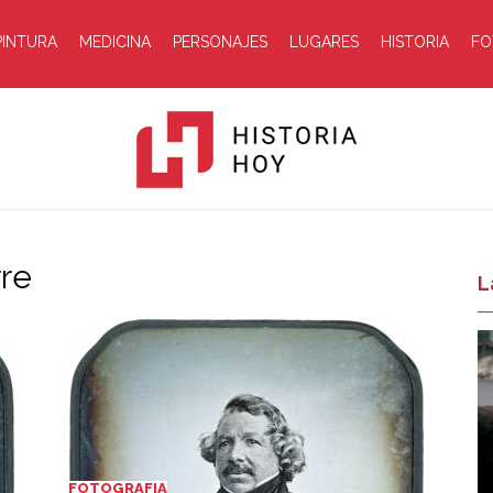
PINTURA
MEDICINA
PERSONAJES
LUGARES
HISTORIA
FO
rre
Historia
L
Hoy
FOTOGRAFIA