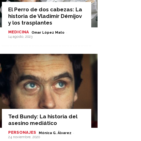
El Perro de dos cabezas: La
historia de Vladímir Démijov
y los trasplantes
MEDICINA
-
Omar López Mato
14 agosto, 2023
Ted Bundy: La historia del
asesino mediático
PERSONAJES
-
Mónica G. Álvarez
24 noviembre, 2020