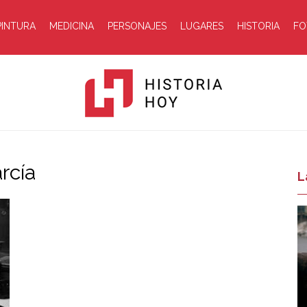
PINTURA
MEDICINA
PERSONAJES
LUGARES
HISTORIA
FO
rcía
Historia
L
Hoy