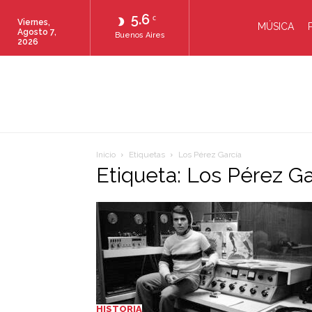
5.6
C
Viernes,
MÚSICA
Agosto 7,
Buenos Aires
2026
Inicio
Etiquetas
Los Pérez García
Etiqueta: Los Pérez Ga
HISTORIA