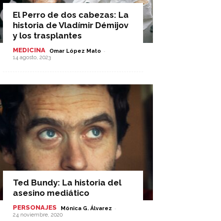
El Perro de dos cabezas: La
historia de Vladímir Démijov
y los trasplantes
MEDICINA
-
Omar López Mato
14 agosto, 2023
Ted Bundy: La historia del
asesino mediático
PERSONAJES
-
Mónica G. Álvarez
24 noviembre, 2020