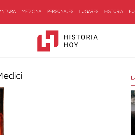
PINTURA
MEDICINA
PERSONAJES
LUGARES
HISTORIA
FO
Medici
Historia
L
Hoy