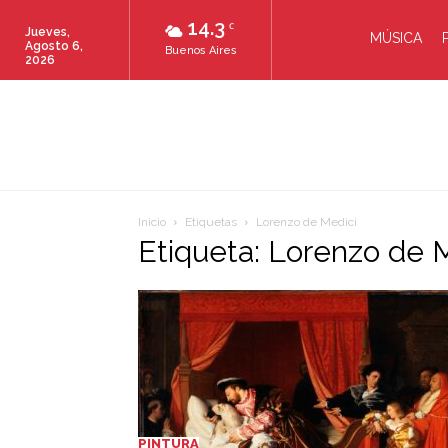
14.3
C
Jueves,
MÚSICA
Agosto 6,
Buenos Aires
2026
Inicio
Etiquetas
Lorenzo de Medici
Etiqueta: Lorenzo de 
PINTURA