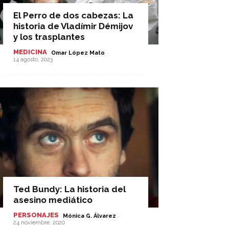
El Perro de dos cabezas: La
historia de Vladímir Démijov
y los trasplantes
MEDICINA
-
Omar López Mato
14 agosto, 2023
Ted Bundy: La historia del
asesino mediático
PERSONAJES
-
Mónica G. Álvarez
24 noviembre, 2020