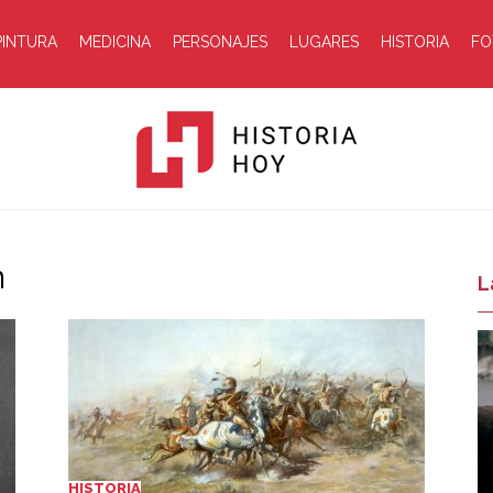
PINTURA
MEDICINA
PERSONAJES
LUGARES
HISTORIA
FO
n
Historia
L
Hoy
HISTORIA