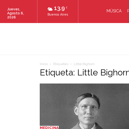
13.9
C
Jueves,
MÚSICA
Agosto 6,
Buenos Aires
2026
Inicio
Etiquetas
Little Bighorn
Etiqueta: Little Bighor
MEDICINA