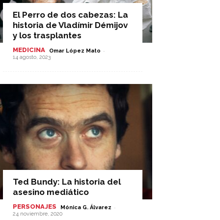
El Perro de dos cabezas: La
historia de Vladímir Démijov
y los trasplantes
MEDICINA
-
Omar López Mato
14 agosto, 2023
Ted Bundy: La historia del
asesino mediático
PERSONAJES
-
Mónica G. Álvarez
24 noviembre, 2020