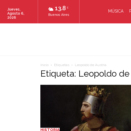
13.8
C
Jueves,
MÚSICA
Agosto 6,
Buenos Aires
2026
Inicio
Etiquetas
Leopoldo de Austria
Etiqueta: Leopoldo de 
HISTORIA