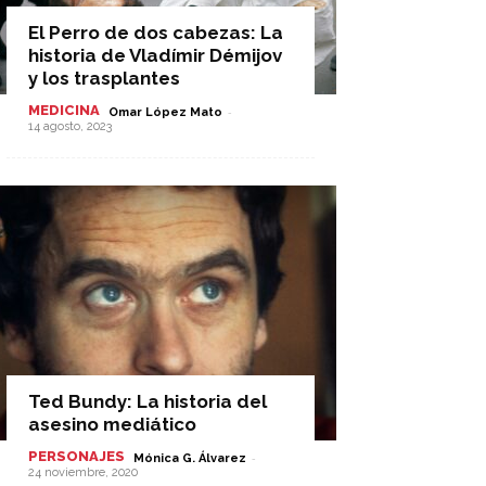
El Perro de dos cabezas: La
historia de Vladímir Démijov
y los trasplantes
MEDICINA
-
Omar López Mato
14 agosto, 2023
Ted Bundy: La historia del
asesino mediático
PERSONAJES
-
Mónica G. Álvarez
24 noviembre, 2020