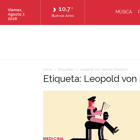
10.7
C
Viernes,
MÚSICA
Agosto 7,
Buenos Aires
2026
Inicio
Etiquetas
Leopold von Sacher-Masoch
Etiqueta: Leopold vo
MEDICINA