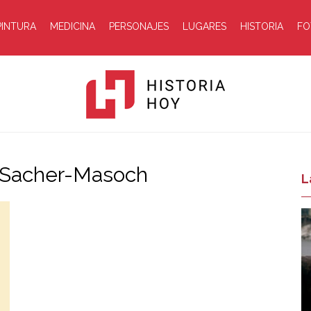
PINTURA
MEDICINA
PERSONAJES
LUGARES
HISTORIA
FO
n Sacher-Masoch
Historia
L
Hoy