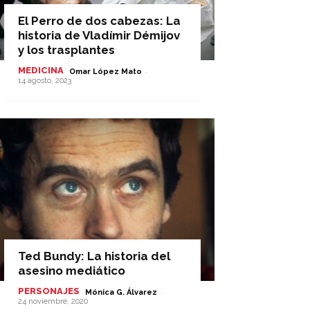
El Perro de dos cabezas: La
historia de Vladímir Démijov
y los trasplantes
MEDICINA
-
Omar López Mato
14 agosto, 2023
Ted Bundy: La historia del
asesino mediático
PERSONAJES
-
Mónica G. Álvarez
24 noviembre, 2020