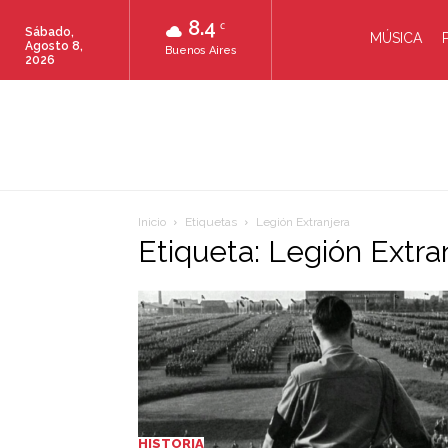
8.4
C
Sábado,
MÚSICA
Agosto 8,
Buenos Aires
2026
Inicio
Etiquetas
Legión Extranjera
Etiqueta: Legión Extra
HISTORIA