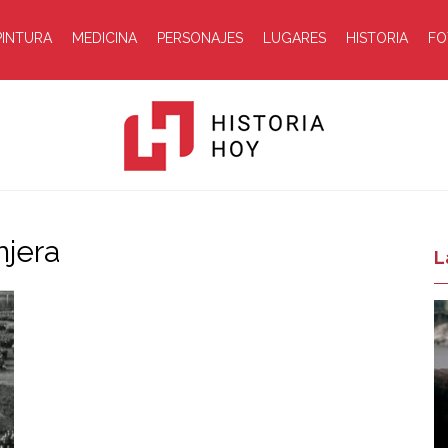
PINTURA
MEDICINA
PERSONAJES
LUGARES
HISTORIA
FO
njera
Historia
L
Hoy