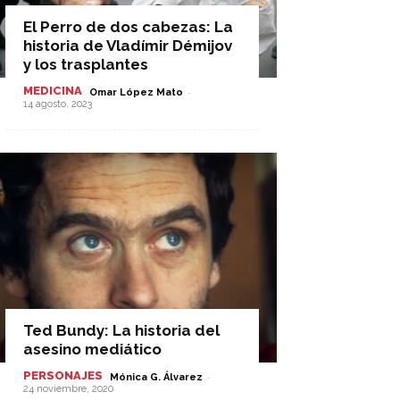
El Perro de dos cabezas: La
historia de Vladímir Démijov
y los trasplantes
MEDICINA
-
Omar López Mato
14 agosto, 2023
Ted Bundy: La historia del
asesino mediático
PERSONAJES
-
Mónica G. Álvarez
24 noviembre, 2020