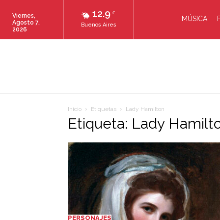
12.9
C
Viernes,
MÚSICA
Agosto 7,
Buenos Aires
2026
Inicio
Etiquetas
Lady Hamilton
Etiqueta: Lady Hamilt
PERSONAJES