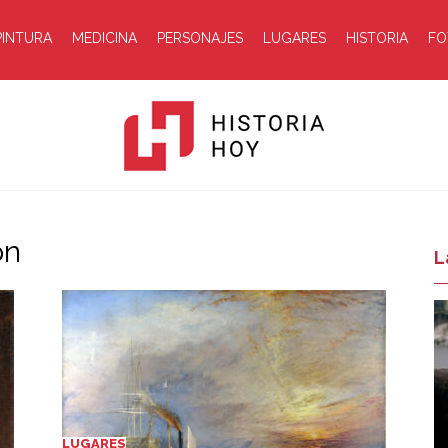
PINTURA
MEDICINA
PERSONAJES
LUGARES
HISTORIA
FO
on
Historia
L
Hoy
LUGARES