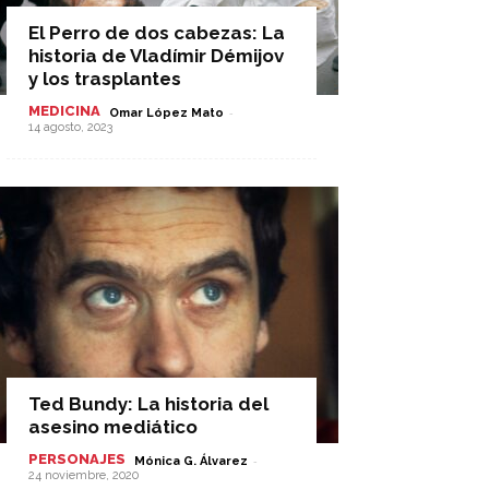
El Perro de dos cabezas: La
historia de Vladímir Démijov
y los trasplantes
MEDICINA
-
Omar López Mato
14 agosto, 2023
Ted Bundy: La historia del
asesino mediático
PERSONAJES
-
Mónica G. Álvarez
24 noviembre, 2020