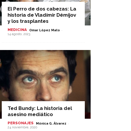
El Perro de dos cabezas: La
historia de Vladímir Démijov
y los trasplantes
MEDICINA
-
Omar López Mato
14 agosto, 2023
Ted Bundy: La historia del
asesino mediático
PERSONAJES
-
Mónica G. Álvarez
24 noviembre, 2020