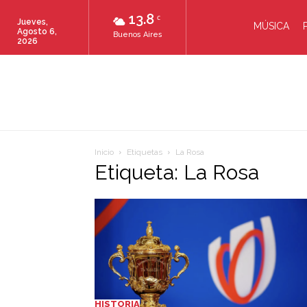
13.8
C
Jueves,
MÚSICA
Agosto 6,
Buenos Aires
2026
Inicio
Etiquetas
La Rosa
Etiqueta: La Rosa
HISTORIA