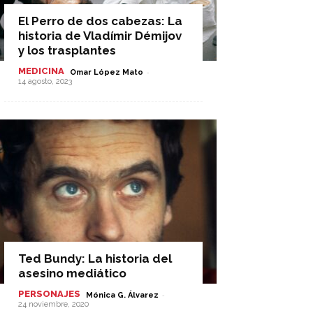
El Perro de dos cabezas: La
historia de Vladímir Démijov
y los trasplantes
MEDICINA
-
Omar López Mato
14 agosto, 2023
Ted Bundy: La historia del
asesino mediático
PERSONAJES
-
Mónica G. Álvarez
24 noviembre, 2020