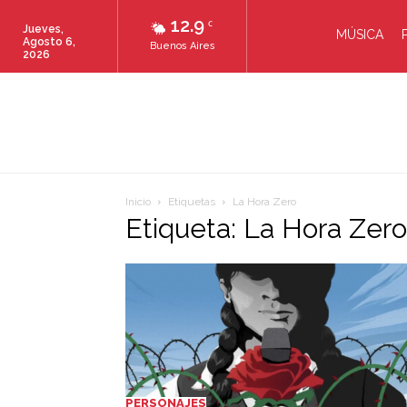
12.9
C
Jueves,
MÚSICA
Agosto 6,
Buenos Aires
2026
Inicio
Etiquetas
La Hora Zero
Etiqueta: La Hora Zero
PERSONAJES