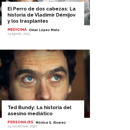
El Perro de dos cabezas: La
historia de Vladímir Démijov
y los trasplantes
MEDICINA
-
Omar López Mato
14 agosto, 2023
Ted Bundy: La historia del
asesino mediático
PERSONAJES
-
Mónica G. Álvarez
24 noviembre, 2020