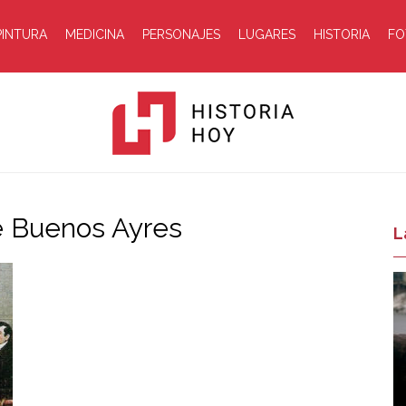
PINTURA
MEDICINA
PERSONAJES
LUGARES
HISTORIA
FO
e Buenos Ayres
Historia
L
Hoy