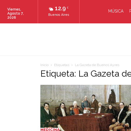
12.9
C
Viernes,
MÚSICA
Agosto 7,
Buenos Aires
2026
Inicio
Etiquetas
La Gazeta de Buenos Ayres
Etiqueta: La Gazeta d
MEDICINA