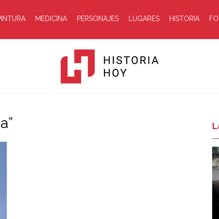
PINTURA
MEDICINA
PERSONAJES
LUGARES
HISTORIA
FO
ta”
Historia
L
Hoy