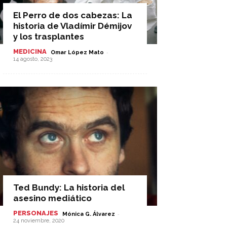
El Perro de dos cabezas: La
historia de Vladímir Démijov
y los trasplantes
MEDICINA
-
Omar López Mato
14 agosto, 2023
Ted Bundy: La historia del
asesino mediático
PERSONAJES
-
Mónica G. Álvarez
24 noviembre, 2020