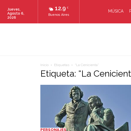
12.9
C
Jueves,
MÚSICA
Agosto 6,
Buenos Aires
2026
Inicio
Etiquetas
“La Cenicienta”
Etiqueta: “La Cenicien
PERSONAJES