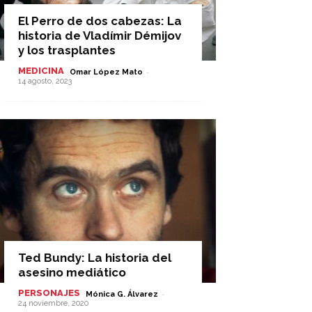
El Perro de dos cabezas: La
historia de Vladímir Démijov
y los trasplantes
MEDICINA
-
Omar López Mato
14 agosto, 2023
Ted Bundy: La historia del
asesino mediático
PERSONAJES
-
Mónica G. Álvarez
24 noviembre, 2020