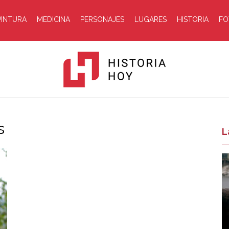
PINTURA
MEDICINA
PERSONAJES
LUGARES
HISTORIA
FO
s
Historia
L
Hoy