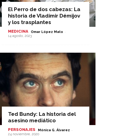
El Perro de dos cabezas: La
historia de Vladímir Démijov
y los trasplantes
MEDICINA
-
Omar López Mato
14 agosto, 2023
Ted Bundy: La historia del
asesino mediático
PERSONAJES
-
Mónica G. Álvarez
24 noviembre, 2020