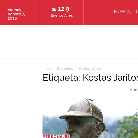
12.9
C
Viernes,
MÚSICA
Agosto 7,
Buenos Aires
2026
Inicio
Etiquetas
Kostas Jaritos
Etiqueta: Kostas Jarito
PERSONAJES