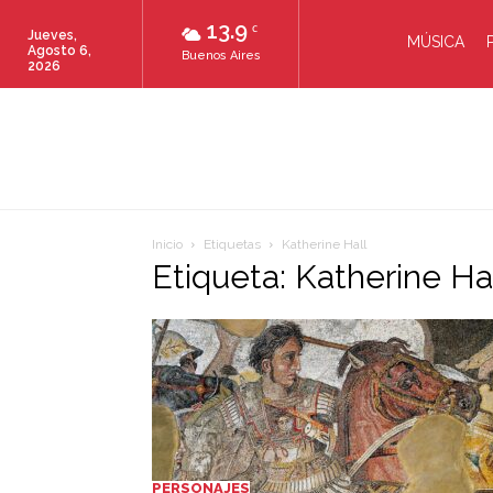
13.9
C
Jueves,
MÚSICA
Agosto 6,
Buenos Aires
2026
Inicio
Etiquetas
Katherine Hall
Etiqueta: Katherine Ha
PERSONAJES