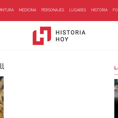
PINTURA
MEDICINA
PERSONAJES
LUGARES
HISTORIA
FO
ll
Historia
L
Hoy