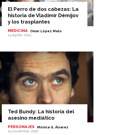
El Perro de dos cabezas: La
historia de Vladímir Démijov
y los trasplantes
MEDICINA
-
Omar López Mato
14 agosto, 2023
Ted Bundy: La historia del
asesino mediático
PERSONAJES
-
Mónica G. Álvarez
24 noviembre, 2020