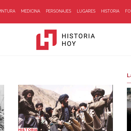
PINTURA
MEDICINA
PERSONAJES
LUGARES
HISTORIA
FO
Historia
L
Hoy
HISTORIA