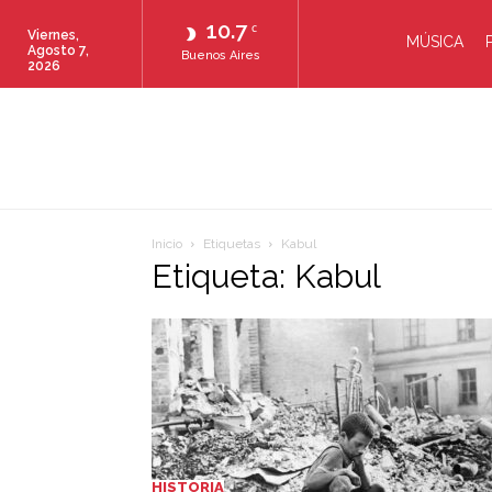
10.7
C
Viernes,
MÚSICA
Agosto 7,
Buenos Aires
2026
Inicio
Etiquetas
Kabul
Etiqueta: Kabul
HISTORIA