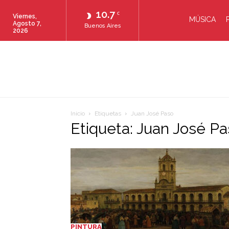
10.7
C
Viernes,
MÚSICA
Agosto 7,
Buenos Aires
2026
Inicio
Etiquetas
Juan José Paso
Etiqueta: Juan José P
PINTURA