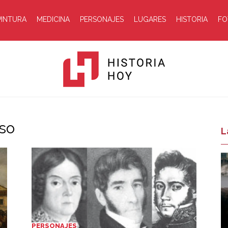
PINTURA
MEDICINA
PERSONAJES
LUGARES
HISTORIA
FO
aso
Historia
L
Hoy
PERSONAJES