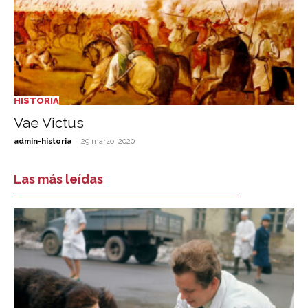
HISTORIA
Vae Victus
-
admin-historia
29 marzo, 2020
Las más leídas