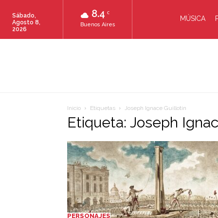
8.4
C
Sábado,
MÚSICA
Agosto 8,
Buenos Aires
2026
Inicio
Etiquetas
Joseph Ignace Guillotin
Etiqueta: Joseph Ignac
PERSONAJES