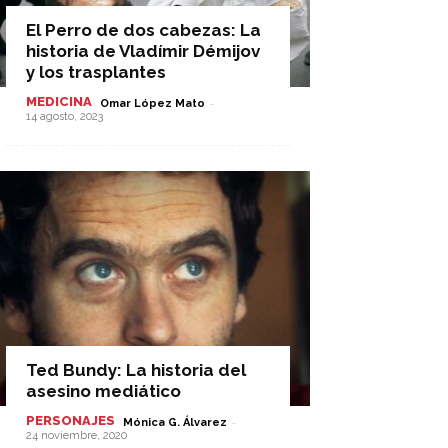
El Perro de dos cabezas: La
historia de Vladímir Démijov
y los trasplantes
MEDICINA
-
Omar López Mato
14 agosto, 2023
Ted Bundy: La historia del
asesino mediático
PERSONAJES
-
Mónica G. Álvarez
24 noviembre, 2020