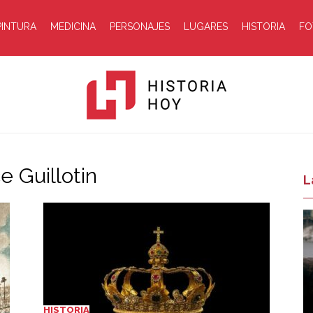
PINTURA
MEDICINA
PERSONAJES
LUGARES
HISTORIA
FO
e Guillotin
Historia
L
Hoy
HISTORIA