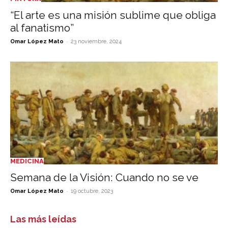
“El arte es una misión sublime que obliga
al fanatismo”
-
Omar López Mato
23 noviembre, 2024
MEDICINA
Semana de la Visión: Cuando no se ve
-
Omar López Mato
19 octubre, 2023
Las más leídas