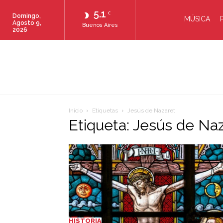
5.1
C
Domingo,
MÚSICA
Agosto 9,
Buenos Aires
2026
Inicio
Etiquetas
Jesús de Nazaret
Etiqueta: Jesús de Na
HISTORIA