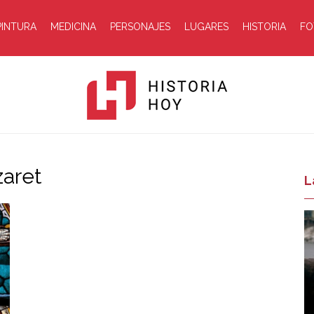
PINTURA
MEDICINA
PERSONAJES
LUGARES
HISTORIA
FO
zaret
Historia
L
Hoy