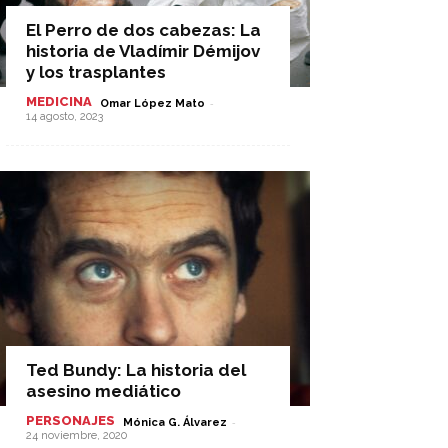
El Perro de dos cabezas: La
historia de Vladímir Démijov
y los trasplantes
MEDICINA
-
Omar López Mato
14 agosto, 2023
Ted Bundy: La historia del
asesino mediático
PERSONAJES
-
Mónica G. Álvarez
24 noviembre, 2020