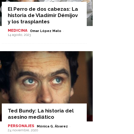
El Perro de dos cabezas: La
historia de Vladímir Démijov
y los trasplantes
MEDICINA
-
Omar López Mato
14 agosto, 2023
Ted Bundy: La historia del
asesino mediático
PERSONAJES
-
Mónica G. Álvarez
24 noviembre, 2020