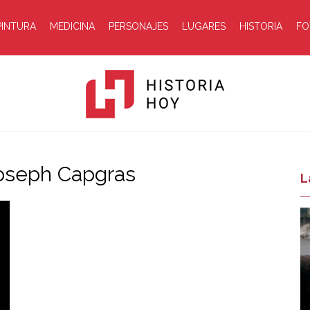
PINTURA
MEDICINA
PERSONAJES
LUGARES
HISTORIA
FO
Joseph Capgras
Historia
L
Hoy