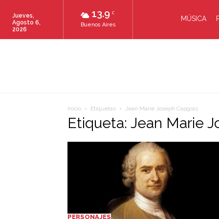
13.9
C
Jueves,
MÚSICA
Agosto 6,
Buenos Aires
2026
Inicio
Etiquetas
Jean Marie Joseph Capgras
Etiqueta: Jean Marie 
PERSONAJES