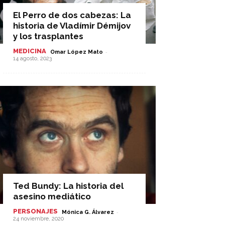
El Perro de dos cabezas: La
historia de Vladímir Démijov
y los trasplantes
MEDICINA
-
Omar López Mato
14 agosto, 2023
Ted Bundy: La historia del
asesino mediático
PERSONAJES
-
Mónica G. Álvarez
24 noviembre, 2020