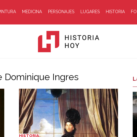
PINTURA
MEDICINA
PERSONAJES
LUGARES
HISTORIA
FO
e Dominique Ingres
Historia
L
Hoy
HISTORIA