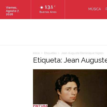
13.1
C
Viernes,
MÚSICA
Agosto 7,
Buenos Aires
2026
Inicio
Etiquetas
Jean Auguste Dominique Ingres
Etiqueta: Jean August
PINTURA