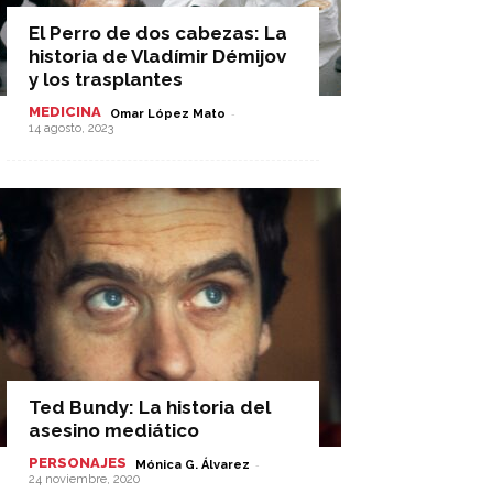
El Perro de dos cabezas: La
historia de Vladímir Démijov
y los trasplantes
MEDICINA
-
Omar López Mato
14 agosto, 2023
Ted Bundy: La historia del
asesino mediático
PERSONAJES
-
Mónica G. Álvarez
24 noviembre, 2020