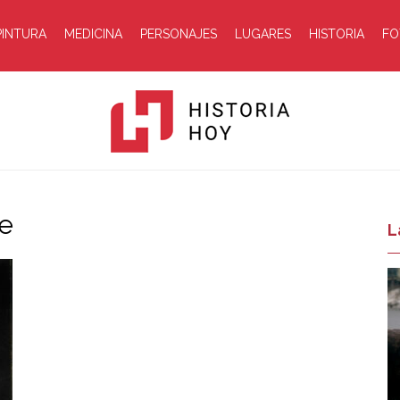
PINTURA
MEDICINA
PERSONAJES
LUGARES
HISTORIA
FO
ne
Historia
L
Hoy