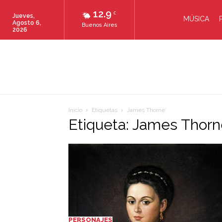
12.9
C
Jueves,
MÚSICA
Agosto 6,
Buenos Aires
2026
Inicio
Etiquetas
James Thorne
Etiqueta: James Thor
PERSONAJES