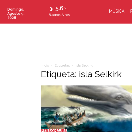
5.6
C
Domingo,
MÚSICA
Agosto 9,
Buenos Aires
2026
Inicio
Etiquetas
Isla Selkirk
Etiqueta: isla Selkirk
PERSONAJES