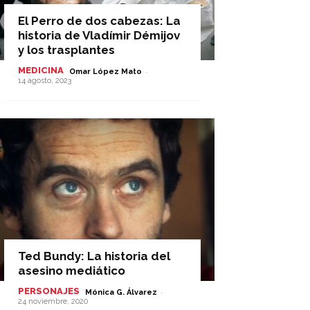
El Perro de dos cabezas: La
historia de Vladímir Démijov
y los trasplantes
MEDICINA
-
Omar López Mato
14 agosto, 2023
Ted Bundy: La historia del
asesino mediático
PERSONAJES
-
Mónica G. Álvarez
24 noviembre, 2020