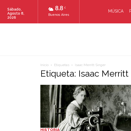
8.8
C
Sábado,
MÚSICA
Agosto 8,
Buenos Aires
2026
Inicio
Etiquetas
Isaac Merritt Singer
Etiqueta: Isaac Merritt
HISTORIA