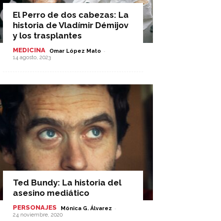
El Perro de dos cabezas: La
historia de Vladímir Démijov
y los trasplantes
MEDICINA
-
Omar López Mato
14 agosto, 2023
Ted Bundy: La historia del
asesino mediático
PERSONAJES
-
Mónica G. Álvarez
24 noviembre, 2020