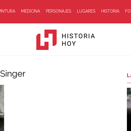
PINTURA
MEDICINA
PERSONAJES
LUGARES
HISTORIA
FO
 Singer
Historia
L
Hoy