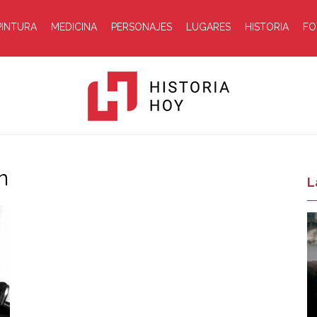
PINTURA
MEDICINA
PERSONAJES
LUGARES
HISTORIA
FO
n
Historia
L
Hoy