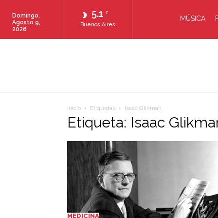
5.1
C
Domingo,
MÚSICA
Agosto 9,
Buenos Aires
2026
Inicio
Etiquetas
Isaac Glikman
Etiqueta: Isaac Glikma
MEDICINA