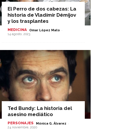
El Perro de dos cabezas: La
historia de Vladímir Démijov
y los trasplantes
MEDICINA
-
Omar López Mato
14 agosto, 2023
Ted Bundy: La historia del
asesino mediático
PERSONAJES
-
Mónica G. Álvarez
24 noviembre, 2020