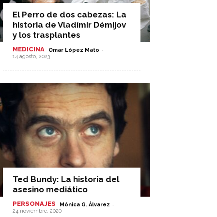
El Perro de dos cabezas: La
historia de Vladímir Démijov
y los trasplantes
MEDICINA
-
Omar López Mato
14 agosto, 2023
Ted Bundy: La historia del
asesino mediático
PERSONAJES
-
Mónica G. Álvarez
24 noviembre, 2020