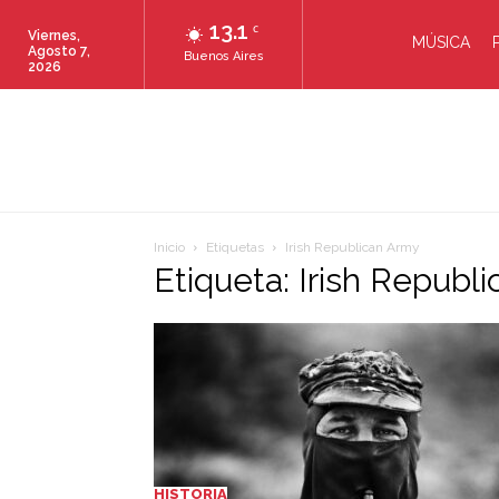
13.1
C
Viernes,
MÚSICA
Agosto 7,
Buenos Aires
2026
Inicio
Etiquetas
Irish Republican Army
Etiqueta: Irish Republ
HISTORIA