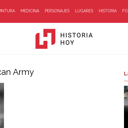
PINTURA
MEDICINA
PERSONAJES
LUGARES
HISTORIA
FO
ican Army
Historia
L
Hoy