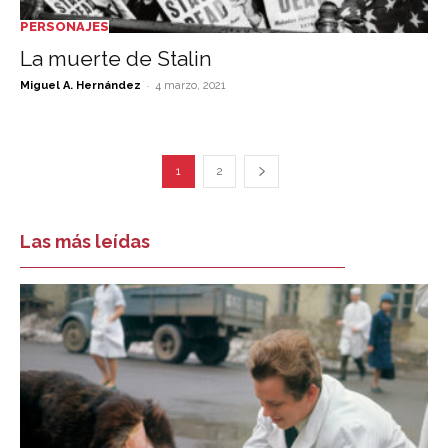
PERSONAJES
La muerte de Stalin
-
Miguel A. Hernández
4 marzo, 2021
1
2
Las más leídas