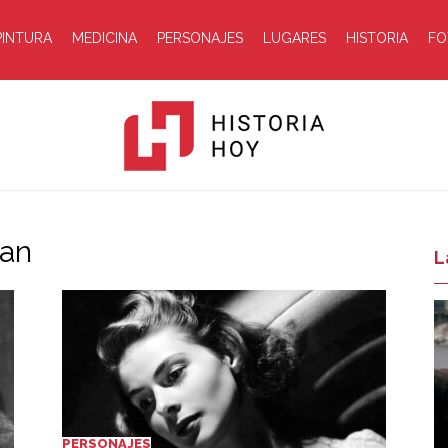
PINTURA
MEDICINA
PERSONAJES
LUGARES
HISTORIA
FO
man
Historia
L
Hoy
PERSONAJES