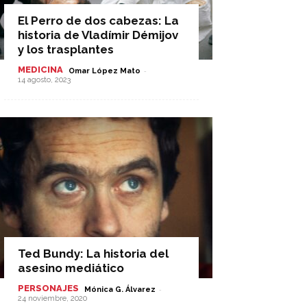
El Perro de dos cabezas: La
historia de Vladímir Démijov
y los trasplantes
MEDICINA
-
Omar López Mato
14 agosto, 2023
Ted Bundy: La historia del
asesino mediático
PERSONAJES
-
Mónica G. Álvarez
24 noviembre, 2020