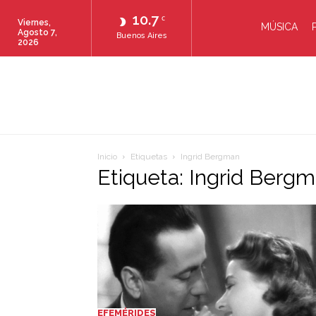
10.7
C
Viernes,
MÚSICA
Agosto 7,
Buenos Aires
2026
Inicio
Etiquetas
Ingrid Bergman
Etiqueta: Ingrid Berg
EFEMÉRIDES