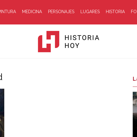
PINTURA
MEDICINA
PERSONAJES
LUGARES
HISTORIA
FO
d
Historia
L
Hoy