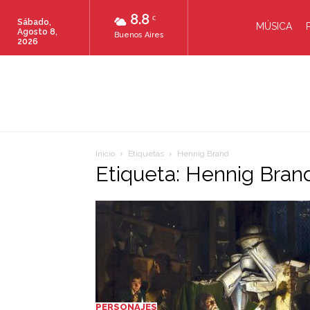
8.8
C
Sábado,
MÚSICA
Agosto 8,
Buenos Aires
2026
Inicio
Etiquetas
Hennig Brand
Etiqueta: Hennig Bran
PERSONAJES