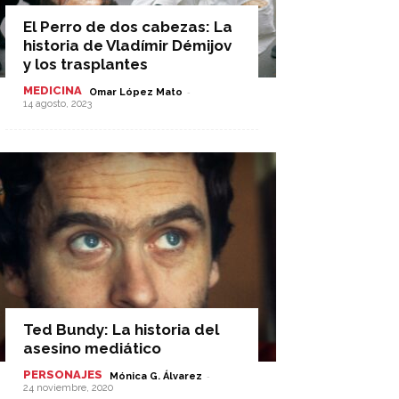
El Perro de dos cabezas: La
historia de Vladímir Démijov
y los trasplantes
MEDICINA
-
Omar López Mato
14 agosto, 2023
Ted Bundy: La historia del
asesino mediático
PERSONAJES
-
Mónica G. Álvarez
24 noviembre, 2020