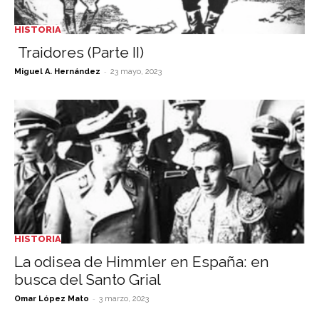
HISTORIA
Traidores (Parte II)
-
Miguel A. Hernández
23 mayo, 2023
HISTORIA
La odisea de Himmler en España: en
busca del Santo Grial
-
Omar López Mato
3 marzo, 2023