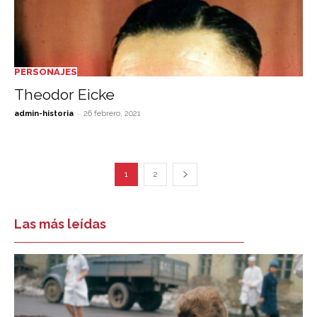
PERSONAJES
Theodor Eicke
-
admin-historia
26 febrero, 2021
1
2
Las más leídas