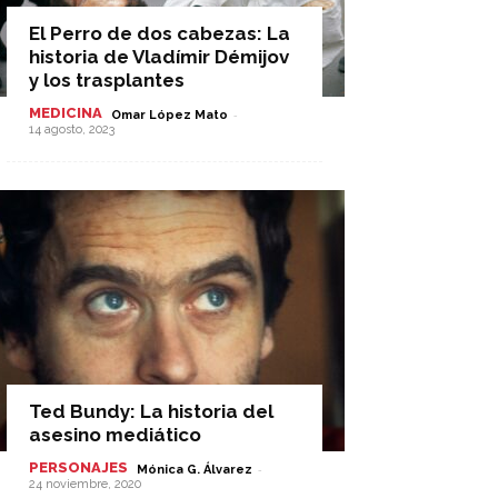
El Perro de dos cabezas: La
historia de Vladímir Démijov
y los trasplantes
MEDICINA
-
Omar López Mato
14 agosto, 2023
Ted Bundy: La historia del
asesino mediático
PERSONAJES
-
Mónica G. Álvarez
24 noviembre, 2020