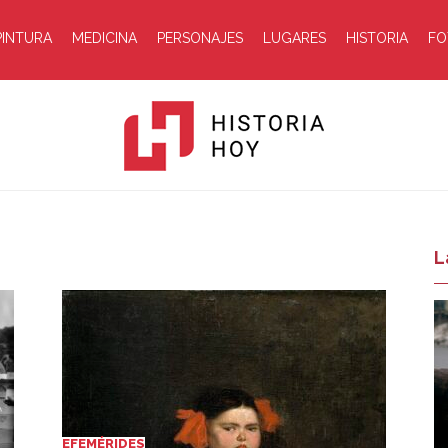
PINTURA
MEDICINA
PERSONAJES
LUGARES
HISTORIA
FO
Historia
L
Hoy
EFEMÉRIDES