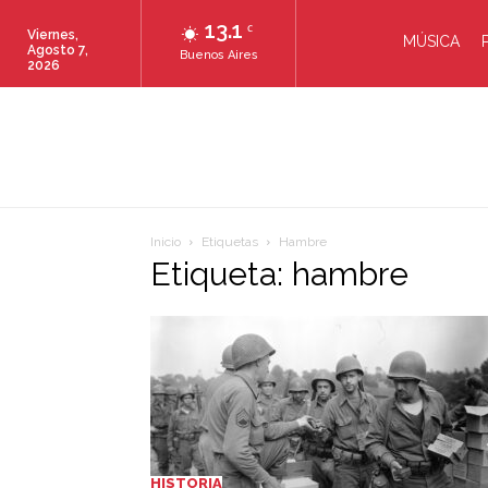
13.1
C
Viernes,
MÚSICA
Agosto 7,
Buenos Aires
2026
Inicio
Etiquetas
Hambre
Etiqueta: hambre
HISTORIA