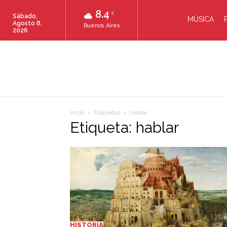
8.4
C
Sábado,
MÚSICA
Agosto 8,
Buenos Aires
2026
Inicio
Etiquetas
Hablar
Etiqueta: hablar
HISTORIA