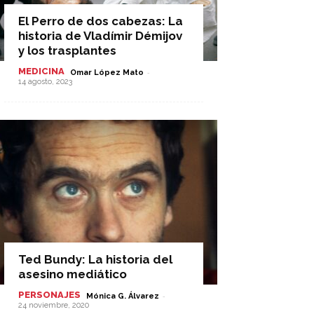
El Perro de dos cabezas: La
historia de Vladímir Démijov
y los trasplantes
MEDICINA
-
Omar López Mato
14 agosto, 2023
Ted Bundy: La historia del
asesino mediático
PERSONAJES
-
Mónica G. Álvarez
24 noviembre, 2020