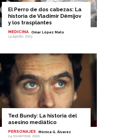
El Perro de dos cabezas: La
historia de Vladímir Démijov
y los trasplantes
MEDICINA
-
Omar López Mato
14 agosto, 2023
Ted Bundy: La historia del
asesino mediático
PERSONAJES
-
Mónica G. Álvarez
24 noviembre, 2020