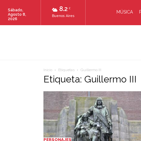
8.2
C
Sábado,
MÚSICA
Agosto 8,
Buenos Aires
2026
Inicio
Etiquetas
Guillermo III
Etiqueta: Guillermo III
PERSONAJES