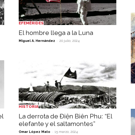
EFEMÉRIDES
El hombre llega a la Luna
-
Miguel A. Hernández
20 julio, 2024
HISTORIA
el
La derrota de Ðiện Biên Phu: “El
elefante y el saltamontes”
-
Omar López Mato
15 marzo, 2024