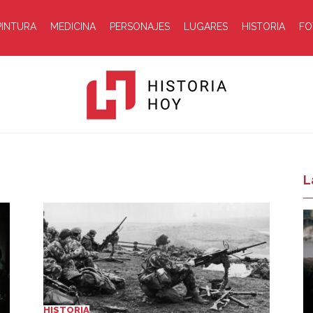
PINTURA
MEDICINA
PERSONAJES
LUGARES
HISTORIA
FO
Historia
L
Hoy
HISTORIA