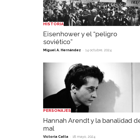
HISTORIA
Eisenhower y el “peligro
soviético”
-
Miguel A. Hernández
14 octubre, 2024
PERSONAJES
Hannah Arendt y la banalidad d
mal
-
Victoria Catta
18 mayo, 2024