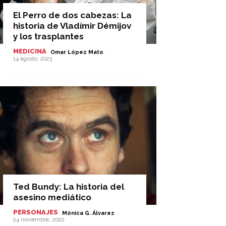
El Perro de dos cabezas: La
historia de Vladímir Démijov
y los trasplantes
MEDICINA
-
Omar López Mato
14 agosto, 2023
Ted Bundy: La historia del
asesino mediático
PERSONAJES
-
Mónica G. Álvarez
24 noviembre, 2020