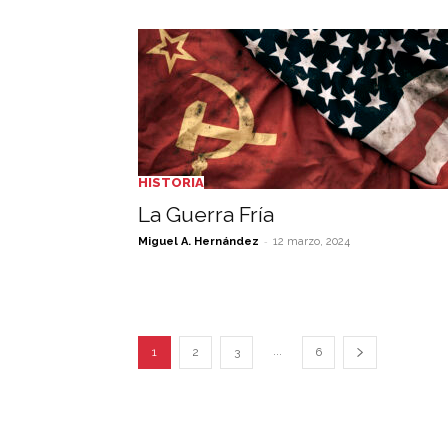
HISTORIA
La Guerra Fría
-
Miguel A. Hernández
12 marzo, 2024
...
1
2
3
6