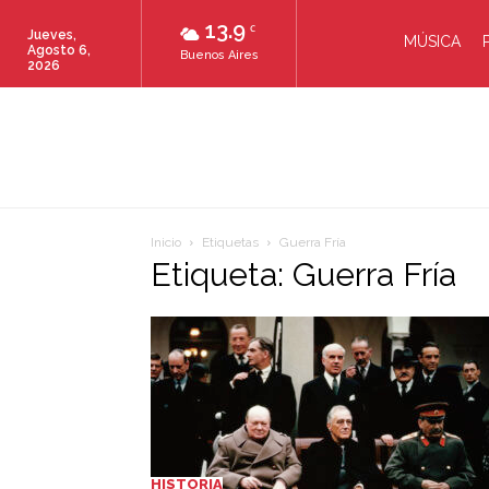
13.9
C
Jueves,
MÚSICA
Agosto 6,
Buenos Aires
2026
Inicio
Etiquetas
Guerra Fría
Etiqueta: Guerra Fría
HISTORIA