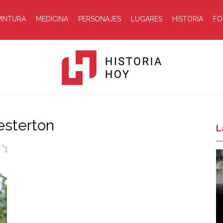
PINTURA
MEDICINA
PERSONAJES
LUGARES
HISTORIA
FO
hesterton
Historia
L
Hoy