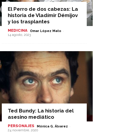
El Perro de dos cabezas: La
historia de Vladímir Démijov
y los trasplantes
MEDICINA
-
Omar López Mato
14 agosto, 2023
Ted Bundy: La historia del
asesino mediático
PERSONAJES
-
Mónica G. Álvarez
24 noviembre, 2020