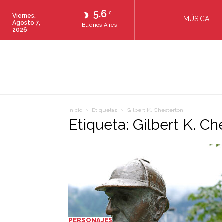
5.6
C
Viernes,
MÚSICA
Agosto 7,
Buenos Aires
2026
Inicio
Etiquetas
Gilbert K. Chesterton
Etiqueta: Gilbert K. C
PERSONAJES