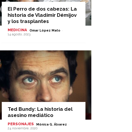
El Perro de dos cabezas: La
historia de Vladímir Démijov
y los trasplantes
MEDICINA
-
Omar López Mato
14 agosto, 2023
Ted Bundy: La historia del
asesino mediático
PERSONAJES
-
Mónica G. Álvarez
24 noviembre, 2020