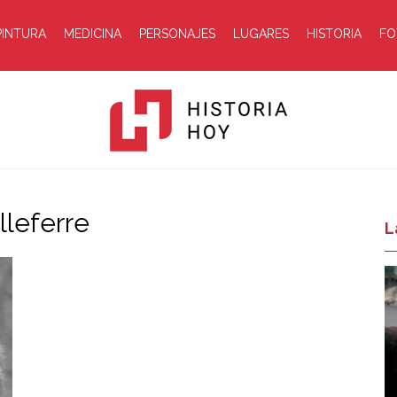
PINTURA
MEDICINA
PERSONAJES
LUGARES
HISTORIA
FO
lleferre
Historia
L
Hoy