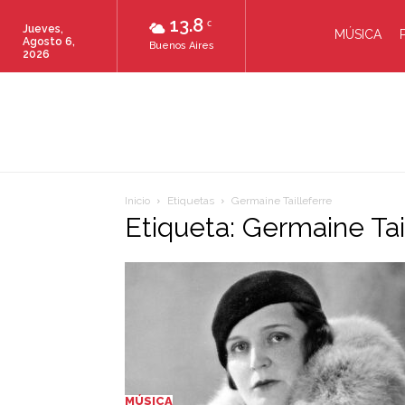
13.8
C
Jueves,
MÚSICA
Agosto 6,
Buenos Aires
2026
Inicio
Etiquetas
Germaine Tailleferre
Etiqueta: Germaine Tai
MÚSICA