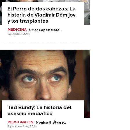
El Perro de dos cabezas: La
historia de Vladímir Démijov
y los trasplantes
MEDICINA
-
Omar López Mato
14 agosto, 2023
Ted Bundy: La historia del
asesino mediático
PERSONAJES
-
Mónica G. Álvarez
24 noviembre, 2020