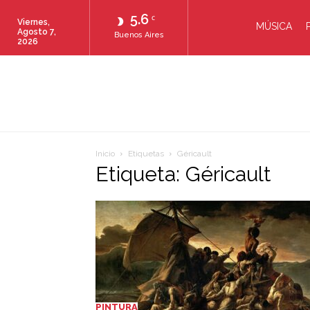
5.6
C
Viernes,
MÚSICA
Agosto 7,
Buenos Aires
2026
Inicio
Etiquetas
Géricault
Etiqueta: Géricault
PINTURA