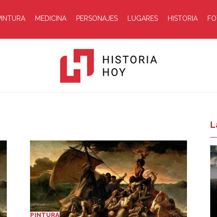
PINTURA
MEDICINA
PERSONAJES
LUGARES
HISTORIA
FO
Historia
L
Hoy
PINTURA