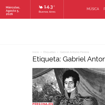
14.3
C
Miércoles,
MÚSICA
Agosto 5,
Buenos Aires
2026
Inicio
Etiquetas
Gabriel Antonio Pereira
Etiqueta: Gabriel Anton
PERSONAJES