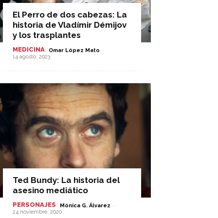
El Perro de dos cabezas: La
historia de Vladímir Démijov
y los trasplantes
MEDICINA
-
Omar López Mato
14 agosto, 2023
Ted Bundy: La historia del
asesino mediático
PERSONAJES
-
Mónica G. Álvarez
24 noviembre, 2020