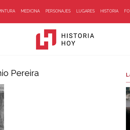
PINTURA
MEDICINA
PERSONAJES
LUGARES
HISTORIA
FO
io Pereira
Historia
L
Hoy