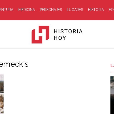
PINTURA
MEDICINA
PERSONAJES
LUGARES
HISTORIA
FO
Zemeckis
Historia
L
Hoy