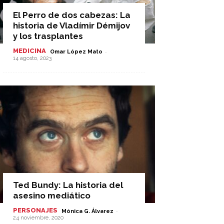
El Perro de dos cabezas: La
historia de Vladímir Démijov
y los trasplantes
MEDICINA
-
Omar López Mato
14 agosto, 2023
Ted Bundy: La historia del
asesino mediático
PERSONAJES
-
Mónica G. Álvarez
24 noviembre, 2020