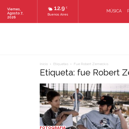
12.9
C
Viernes,
MÚSICA
Agosto 7,
Buenos Aires
2026
Inicio
Etiquetas
Fue Robert Zemeckis
Etiqueta: fue Robert 
FOTOGRAFIA