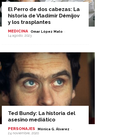
El Perro de dos cabezas: La
historia de Vladímir Démijov
y los trasplantes
MEDICINA
-
Omar López Mato
14 agosto, 2023
Ted Bundy: La historia del
asesino mediático
PERSONAJES
-
Mónica G. Álvarez
24 noviembre, 2020