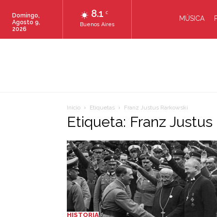
8.1
C
Domingo,
MÚSICA
Agosto 9,
Buenos Aires
2026
Inicio
Etiquetas
Franz Justus Rarkowski
Etiqueta: Franz Justus
HISTORIA