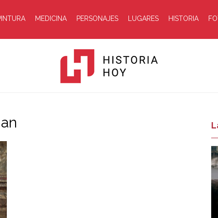
PINTURA
MEDICINA
PERSONAJES
LUGARES
HISTORIA
FO
man
Historia
L
Hoy