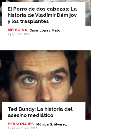
El Perro de dos cabezas: La
historia de Vladímir Démijov
y los trasplantes
MEDICINA
-
Omar López Mato
14 agosto, 2023
Ted Bundy: La historia del
asesino mediático
PERSONAJES
-
Mónica G. Álvarez
24 noviembre, 2020