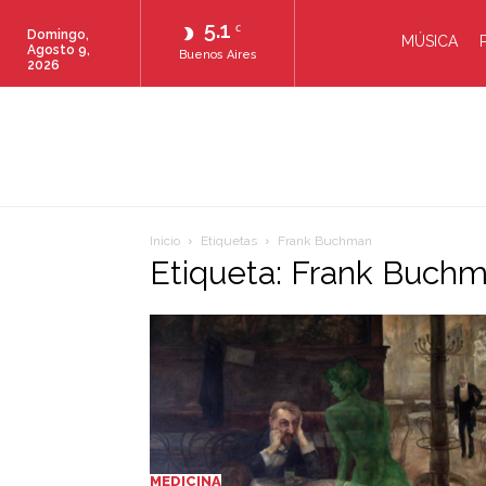
5.1
C
Domingo,
MÚSICA
Agosto 9,
Buenos Aires
2026
Inicio
Etiquetas
Frank Buchman
Etiqueta: Frank Buch
MEDICINA